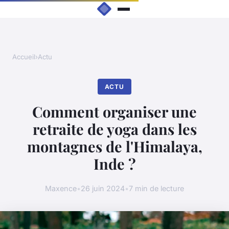
Accueil
›
Actu
ACTU
Comment organiser une
retraite de yoga dans les
montagnes de l'Himalaya,
Inde ?
Maxence
•
26 juin 2024
•
7 min de lecture