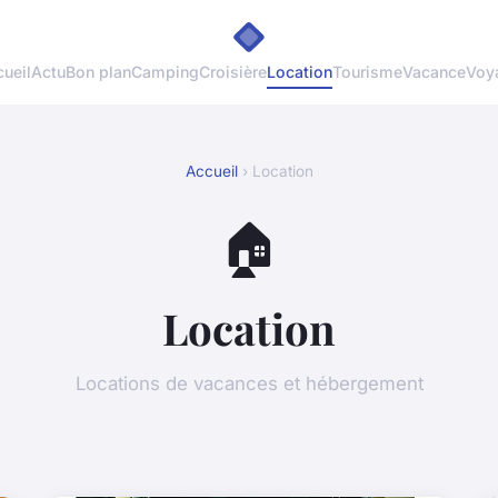
ueil
Actu
Bon plan
Camping
Croisière
Location
Tourisme
Vacance
Voy
Accueil
› Location
🏠
Location
Locations de vacances et hébergement