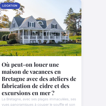
LOCATION
Où peut-on louer une
maison de vacances en
Bretagne avec des ateliers de
fabrication de cidre et des
excursions en mer ?
La Bretagne, avec ses plages immaculées, ses
vues panoramiques à couper le souffle et son