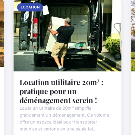
LOCATION
Location utilitaire 20m³ :
pratique pour un
déménagement serein !
Louer un utilitaire de 20m³ simplifie
grandement un déménagement. Ce volume
offre un espace idéal pour transporter
meubles et cartons en une seule foi...